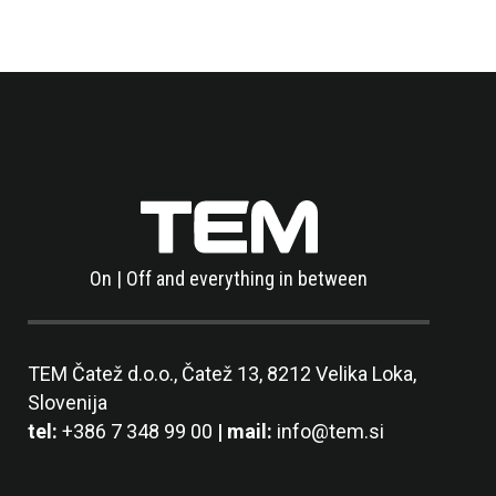
On | Off and everything in between
TEM Čatež d.o.o.,
Čatež 13, 8212 Velika Loka,
Slovenija
tel:
+386 7 348 99 00
| mail:
info@tem.si