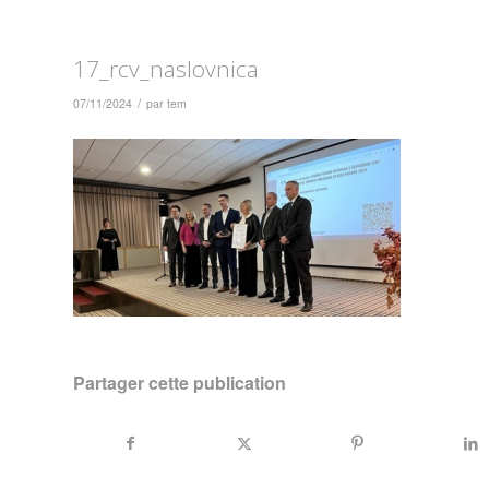
17_rcv_naslovnica
/
07/11/2024
par
tem
Partager cette publication