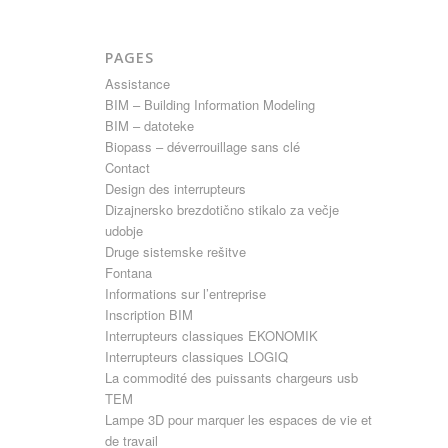
PAGES
Assistance
BIM – Building Information Modeling
BIM – datoteke
Biopass – déverrouillage sans clé
Contact
Design des interrupteurs
Dizajnersko brezdotično stikalo za večje
udobje
Druge sistemske rešitve
Fontana
Informations sur l’entreprise
Inscription BIM
Interrupteurs classiques EKONOMIK
Interrupteurs classiques LOGIQ
La commodité des puissants chargeurs usb
TEM
Lampe 3D pour marquer les espaces de vie et
de travail