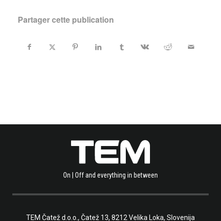
Partager cette publication
On | Off and everything in between
TEM Čatež d.o.o.,
Čatež 13, 8212 Velika Loka, Slovenija