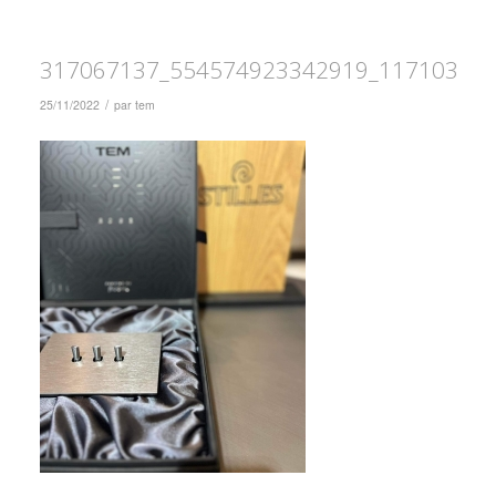
317067137_554574923342919_11710305
/
25/11/2022
par
tem