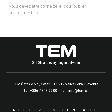
Vous devez être connecté(e) pour publier
un commentaire.
On | Off and everything in between
TEM Čatež d.o.o.,
Čatež 13, 8212 Velika Loka, Slovenija
tel:
+386 7 348 99 00
| mail:
info@tem.si
RESTEZ EN CONTACT