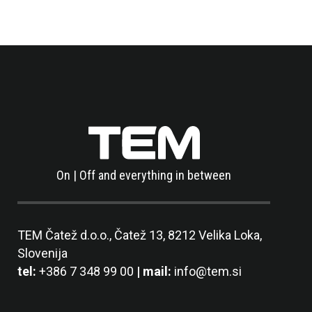
On | Off and everything in between
TEM Čatež d.o.o.,
Čatež 13, 8212 Velika Loka,
Slovenija
tel:
+386 7 348 99 00
| mail:
info@tem.si