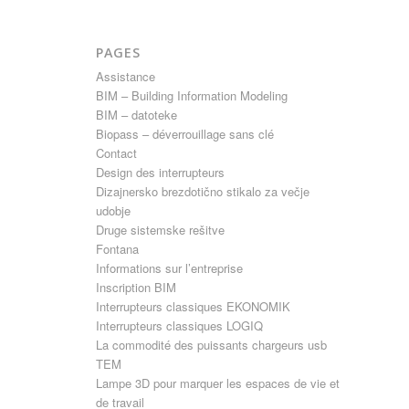
PAGES
Assistance
BIM – Building Information Modeling
BIM – datoteke
Biopass – déverrouillage sans clé
Contact
Design des interrupteurs
Dizajnersko brezdotično stikalo za večje
udobje
Druge sistemske rešitve
Fontana
Informations sur l’entreprise
Inscription BIM
Interrupteurs classiques EKONOMIK
Interrupteurs classiques LOGIQ
La commodité des puissants chargeurs usb
TEM
Lampe 3D pour marquer les espaces de vie et
de travail