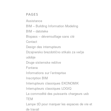
PAGES
Assistance
BIM – Building Information Modeling
BIM – datoteke
Biopass – déverrouillage sans clé
Contact
Design des interrupteurs
Dizajnersko brezdotično stikalo za večje
udobje
Druge sistemske rešitve
Fontana
Informations sur l’entreprise
Inscription BIM
Interrupteurs classiques EKONOMIK
Interrupteurs classiques LOGIQ
La commodité des puissants chargeurs usb
TEM
Lampe 3D pour marquer les espaces de vie et
de travail