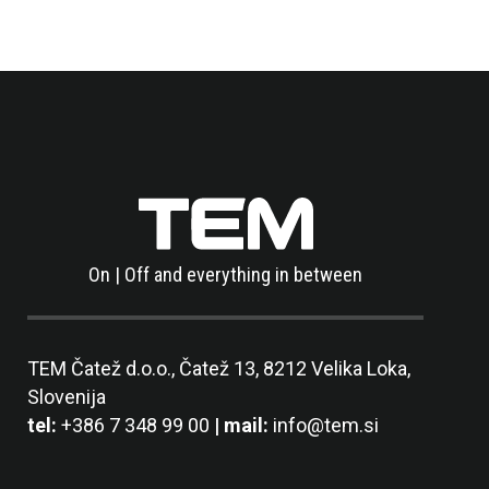
On | Off and everything in between
TEM Čatež d.o.o.,
Čatež 13, 8212 Velika Loka,
Slovenija
tel:
+386 7 348 99 00
| mail:
info@tem.si