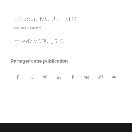
Hitri vodic MODUL_ SLO
/
22/04/2024
par
tem
Hitri vodic MODUL_ SLO
Partager cette publication