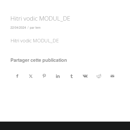
Hitri vodic MODUL_DE
/
22/04/2024
par
tem
Hitri vodic MODUL_DE
Partager cette publication