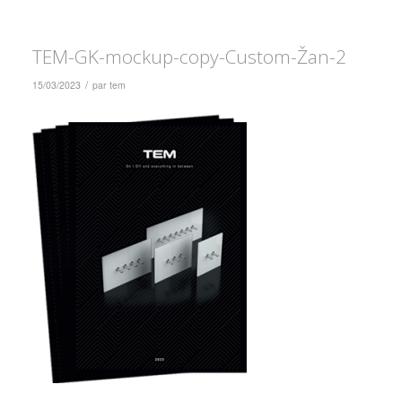
TEM-GK-mockup-copy-Custom-Žan-2
/
15/03/2023
par
tem