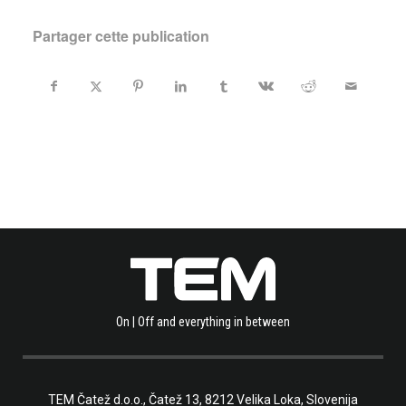
Partager cette publication
On | Off and everything in between
TEM Čatež d.o.o.,
Čatež 13, 8212 Velika Loka, Slovenija