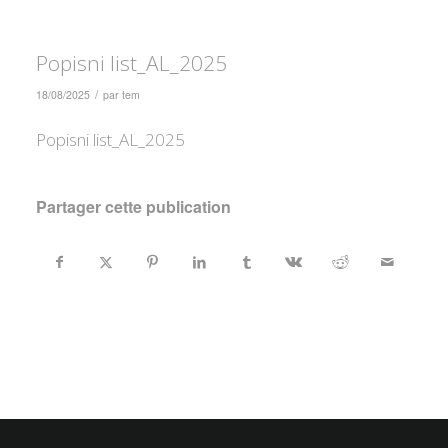
Popisni list_AL_2025
/
18/08/2025
par
tem
Popisni list_AL_2025
Partager cette publication