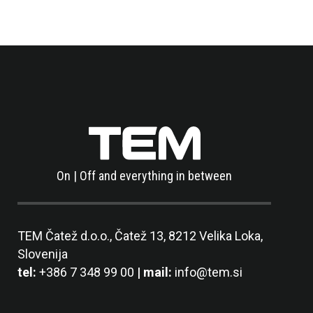
On | Off and everything in between
TEM Čatež d.o.o.,
Čatež 13, 8212 Velika Loka,
Slovenija
tel:
+386 7 348 99 00
| mail:
info@tem.si