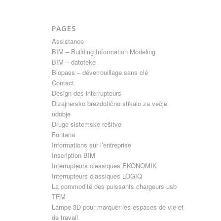
PAGES
Assistance
BIM – Building Information Modeling
BIM – datoteke
Biopass – déverrouillage sans clé
Contact
Design des interrupteurs
Dizajnersko brezdotično stikalo za večje
udobje
Druge sistemske rešitve
Fontana
Informations sur l’entreprise
Inscription BIM
Interrupteurs classiques EKONOMIK
Interrupteurs classiques LOGIQ
La commodité des puissants chargeurs usb
TEM
Lampe 3D pour marquer les espaces de vie et
de travail