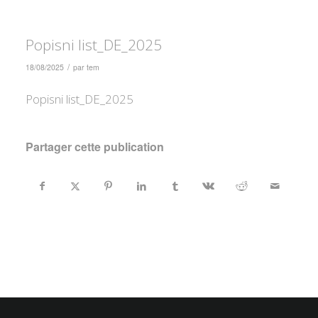
Popisni list_DE_2025
/
18/08/2025
par
tem
Popisni list_DE_2025
Partager cette publication