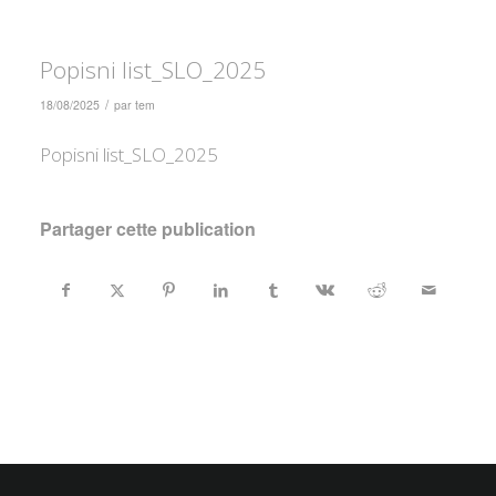
Popisni list_SLO_2025
/
18/08/2025
par
tem
Popisni list_SLO_2025
Partager cette publication