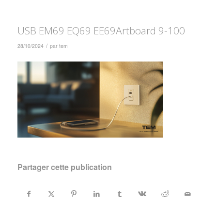
USB EM69 EQ69 EE69Artboard 9-100
/
28/10/2024
par
tem
Partager cette publication