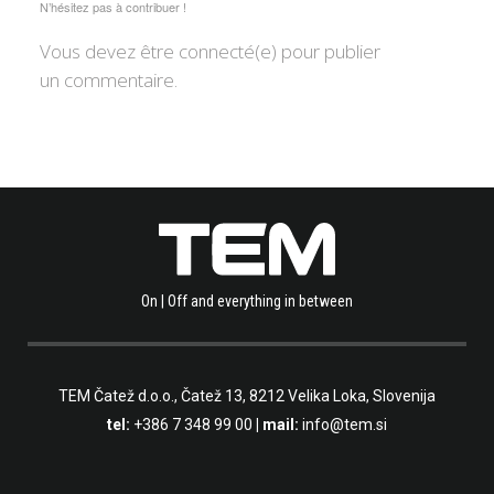
N’hésitez pas à contribuer !
Vous devez être connecté(e) pour publier
un commentaire.
On | Off and everything in between
TEM Čatež d.o.o.,
Čatež 13, 8212 Velika Loka, Slovenija
tel:
+386 7 348 99 00
| mail:
info@tem.si