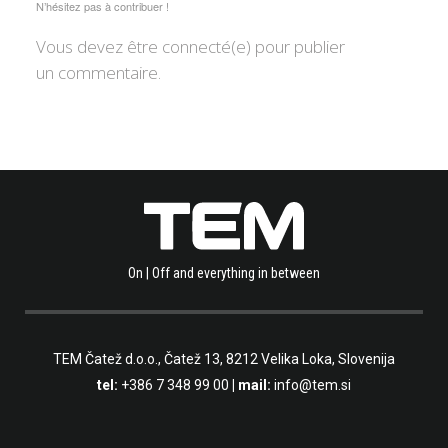
N’hésitez pas à contribuer !
Vous devez être connecté(e) pour publier
un commentaire.
On | Off and everything in between
TEM Čatež d.o.o.,
Čatež 13, 8212 Velika Loka, Slovenija
tel:
+386 7 348 99 00
| mail:
info@tem.si